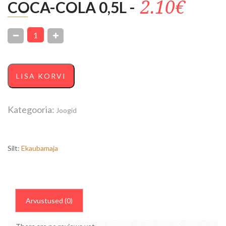
2.10€
COCA-COLA 0,5L -
LISA KORVI
Kategooria:
Joogid
Silt:
Ekaubamaja
Arvustused (0)