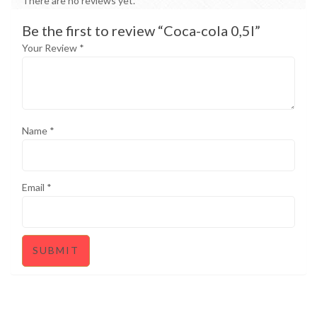
There are no reviews yet.
Be the first to review “Coca-cola 0,5l”
Your Review *
Name
*
Email
*