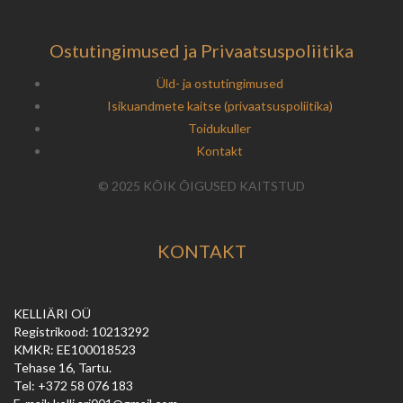
Ostutingimused ja Privaatsuspoliitika
Üld- ja ostutingimused
Isikuandmete kaitse (privaatsuspoliitika)
Toidukuller
Kontakt
© 2025 KÕIK ÕIGUSED KAITSTUD
KONTAKT
KELLIÄRI OÜ
Registrikood: 10213292
KMKR: EE100018523
Tehase 16, Tartu.
Tel: +372 58 076 183